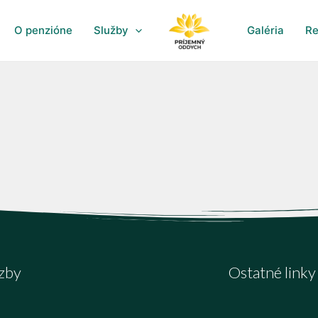
O penzióne
Služby
Galéria
Re
izby
Ostatné linky