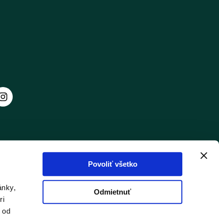
Povoliť všetko
ánky,
Odmietnuť
ri
 od