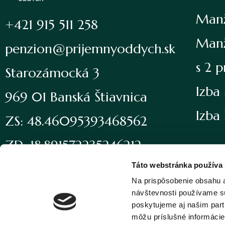
Manž
+421 915 511 258
Manž
penzion@prijemnyoddych.sk
s 2 p
Starozámocká 3
Izba
969 01 Banská Štiavnica
Izba
ZS: 48.46095393468562
ZD: 18.891572235246212
Táto webstránka používa
Zapísaná v Obchodnom registri Okresného súdu Banská
Na prispôsobenie obsahu a
Bystrica, Oddiel: Sro, Vložka číslo: 36389/S
návštevnosti používame sú
poskytujeme aj našim partn
môžu príslušné informácie 