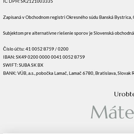
IČ DPH: SK2121003335
Zapísaná v Obchodnom registri Okresného súdu Banská Bystrica, O
Subjektom pre alternatívne riešenie sporov je Slovenská obchodná
Číslo účtu: 41 0052 8759 / 0200
IBAN: SK49 0200 0000 0041 0052 8759
SWIFT: SUBA SK BX
BANK: VÚB, a.s., pobočka Lamač, Lamač 6780, Bratislava, Slovak 
Urobt
Mát