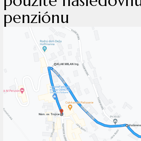
použite nasledovn
penziónu