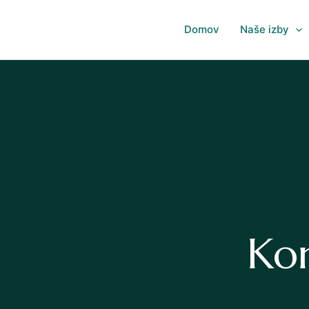
Domov
Naše izby
Kon