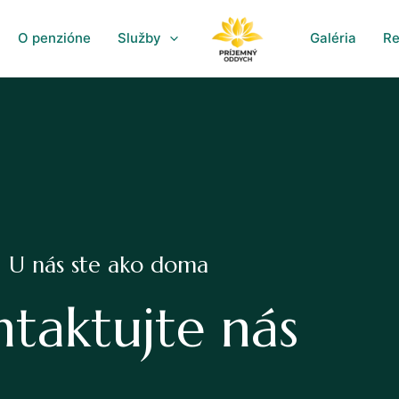
O penzióne
Služby
Galéria
Re
U nás ste ako doma
taktujte nás