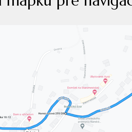
ú mapku pre navigá