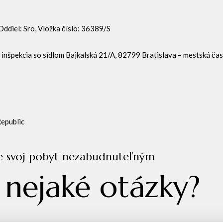
ddiel: Sro, Vložka číslo: 36389/S
 inšpekcia so sídlom Bajkalská 21/A, 82799 Bratislava – mestská ča
Republic
e svoj pobyt nezabudnuteľným
e
nejaké otázky?