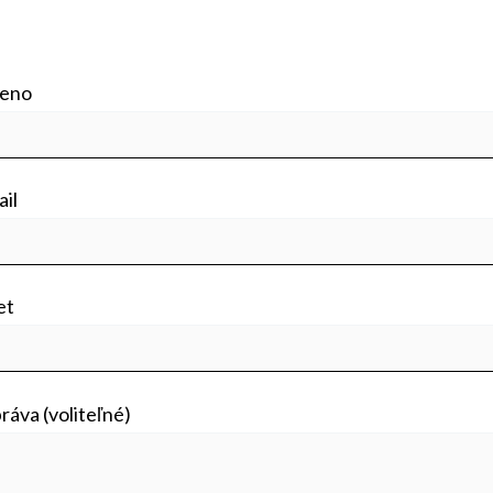
meno
il
et
ráva (voliteľné)