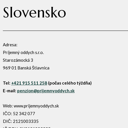
Slovensko
Adresa:
Príjemný oddych s.r.o.
Starozámocká 3
969 01 Banská Štiavnica
Tel:
+421 915 511 258
(počas celého týždňa)
E-mail:
penzion@prijemnyoddych.sk
Web: www.prijemnyoddych.sk
IČO: 52 342 077
DIČ: 2121003335