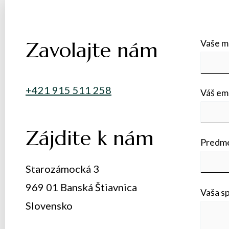
Zavolajte nám
Vaše 
+421 915 511 258
Váš ema
Zájdite k nám
Predm
Starozámocká 3
969 01 Banská Štiavnica
Vaša sp
Slovensko