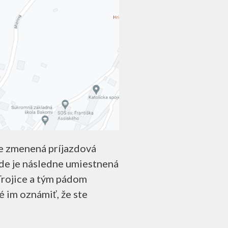
ne zmenená príjazdová
kde je následne umiestnená
Trojice a tým pádom
é im oznámiť, že ste