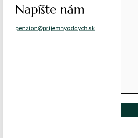
Napíšte nám
penzion@prijemnyoddych.sk